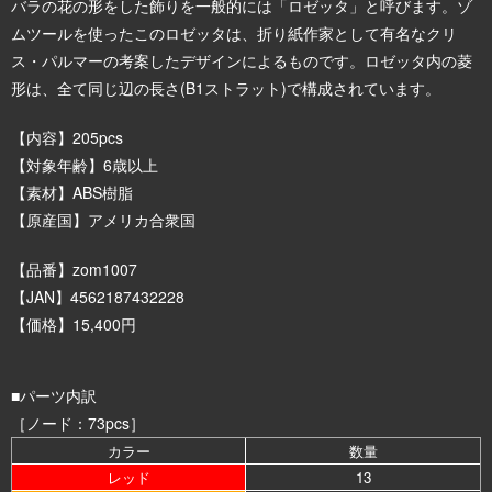
バラの花の形をした飾りを一般的には「ロゼッタ」と呼びます。ゾ
ムツールを使ったこのロゼッタは、折り紙作家として有名なクリ
ス・パルマーの考案したデザインによるものです。ロゼッタ内の菱
形は、全て同じ辺の長さ(B1ストラット)で構成されています。
【内容】205pcs
【対象年齢】6歳以上
【素材】ABS樹脂
【原産国】アメリカ合衆国
【品番】zom1007
【JAN】4562187432228
【価格】15,400円
■パーツ内訳
［ノード：73pcs］
カラー
数量
レッド
13