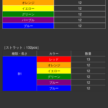
オレンジ
12
イエロー
12
グリーン
12
パープル
12
ブルー
12
［ストラット：132pcs］
種類・長さ
カラー
数量
レッド
13
オレンジ
12
イエロー
12
B1
グリーン
12
ブルー
12
ブルー
12