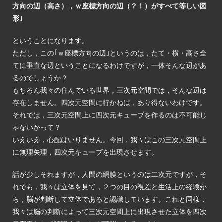
方向の辺（高さ），ｗ座標方向の辺（？！）がすべて等しい図
形｣
ということになります。
ただし，この｢ｗ座標方向の辺｣というのは，たて・横・高さ全
てに垂直な辺ということになるわけですが，一体そんな辺があ
るのでしょうか？
もちろん我々の住んでいる世界，三次元空間では，そんな辺は
存在しません。四次元空間に行かねば，あり得ないわけです。
それでは，三次元空間上に四次元キューブを作るのは不可能じ
ゃないかって？
いえいえ，心配はいりません。今回，我々はこの三次元空間上
に無理矢理，四次元キューブを出現させます。
話が少しそれますが，人間の網膜というのは二次元ですが，そ
れでも，我々は立体を見て，２つの目の視差と生活上の経験か
ら，脳が判断して立体であると認識しています。これと同様，
我々は脳の判断によって三次元空間上に出現させた立体を四次